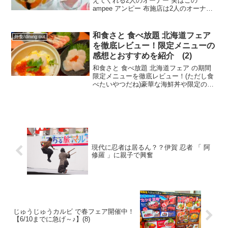
えてくれる2人のオーナー 実はこの
ampee アンピー 布施店は2人のオーナー
によって営まれている可愛い店なんです
☆前回のブログを読んでくれた方はどん
な店かがもっと分かります♪クレープ担当
和食さと 食べ放題 北海道フェア
外食/dining out
の女性オーナ...
を徹底レビュー！限定メニューの
感想とおすすめを紹介 (2)
和食さと 食べ放題 北海道フェア の期間
限定メニューを徹底レビュー！(ただし食
べたいやつだね)豪華な海鮮丼や限定の
鍋、実際に食べてみた正直な味の感想か
ら、フォトブロガー視点でおすすめのコ
スパ情報まで、ブログでリアルに紹介し
ます！
現代に忍者は居るん？？伊賀 忍者 「 阿
修羅 」に親子で興奮
じゅうじゅうカルビ で春フェア開催中！
【6/10までに急げ～♪】(8)