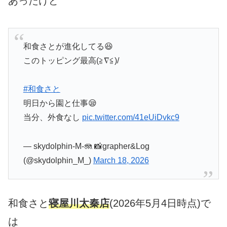
あったけど
和食さとが進化してる😆
このトッピング最高(≧∇≦)/
#和食さと
明日から園と仕事😪
当分、外食なし
pic.twitter.com/41eUiDvkc9
— skydolphin-M-🪼 📸grapher&Log
(@skydolphin_M_)
March 18, 2026
和食さと
寝屋川太秦店
(2026年5月4日時点)で
は