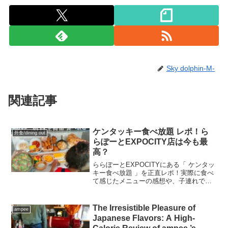
Sky dolphin-M-
関連記事
ケンタッキー食べ放題 レポ！ら
外食/dining out
らぽーとEXPOCITY店は今も最
高？
ららぽーとEXPOCITYにある「 ケンタッ
キー食べ放題 」を正直レポ！実際に食べ
て感じたメニューの感想や、子連れでの
楽しみ方を写真付きで紹介します。初め
ての人には絶対おすすめのビュッフェ、
最新の情報をチェック！明日はケンタッ
The Irresistible Pleasure of
ampee
キーにしな～い？
Japanese Flavors: A High-