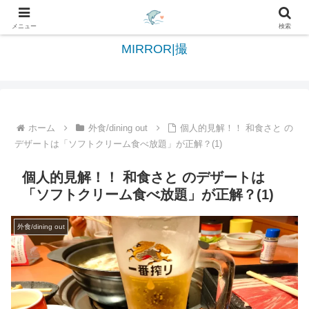
日々を綴る＆写真を切撮る世界へようこそ
メニュー
検索
MIRROR|撮
ホーム
外食/dining out
個人的見解！！ 和食さと の
デザートは「ソフトクリーム食べ放題」が正解？(1)
個人的見解！！ 和食さと のデザートは
「ソフトクリーム食べ放題」が正解？(1)
外食/dining out