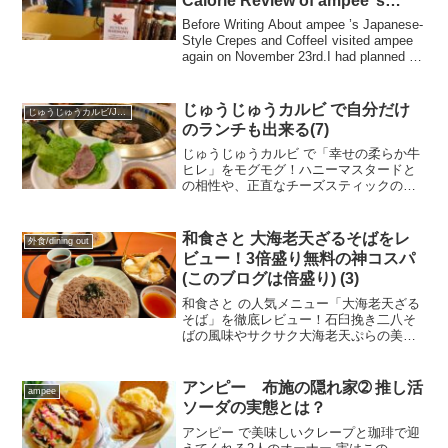
Calorie Review of ampee ’s
Crepes➂
Before Writing About ampee ’s Japanese-
Style Crepes and CoffeeI visited ampee
again on November 23rd.I had planned to
wr...
じゅうじゅうカルビ で自分だけ
じゅうじゅうカルビ/Juju karubi BBQ Restaurant
のランチも出来る(7)
じゅうじゅうカルビ で「幸せの柔らか牛
ヒレ」をモグモグ！ハニーマスタードと
の相性や、正直なチーズスティックの感
想、デザートの「はちみつレモンパウン
ドケーキ」を詳しくレポします。軽く食
べたい人に最適な「MYオーダーランチ」
和食さと 大海老天ざるそばをレ
外食/dining out
もあるので写真だけ載せてます
ビュー！3倍盛り無料の神コスパ
(このブログは倍盛り) (3)
和食さと の人気メニュー「大海老天ざる
そば」を徹底レビュー！石臼挽き二八そ
ばの風味やサクサク大海老天ぷらの美味
しさはもちろん、なんと麺の【2倍盛・3
倍盛】が無料になる神サービスまで、フ
ォトブロガーの視点でお得な情報をブロ
アンピー 布施の隠れ家➁ 推し活
ampee
グでリアルに紹介します
ソーダの実態とは？
アンピー で美味しいクレープと珈琲で迎