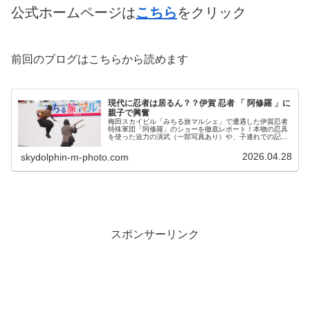
公式ホームページは
こちら
をクリック
前回のブログはこちらから読めます
現代に忍者は居るん？？伊賀 忍者 「 阿修羅 」に
親子で興奮
梅田スカイビル「みちる旅マルシェ」で遭遇した伊賀忍者
特殊軍団「阿修羅」のショーを徹底レポート！本物の忍具
を使った迫力の演武（一部写真あり）や、子連れでの記念
撮影での優しいエピソードを紹介します。普段は伊賀流 忍
者 博物館で活躍する「本物」の忍者の魅力をブログでチェ
2026.04.28
skydolphin-m-photo.com
ック！
スポンサーリンク