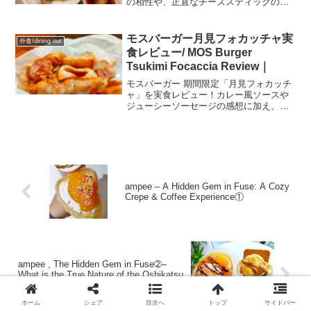
の相性や、正直なチーズスティックの感
想、デザートの「はちみつレモンパウン
ドケーキ」を詳しくレポします。軽く食
べたい人に最適な「MYオーダーランチ」
モスバーガー月見フォカッチャ実
外食/dining out
もあるので写真だけ載せてます
食レビュー/ MOS Burger
Tsukimi Focaccia Review｜
モスバーガー 期間限定「月見フォカッチ
ャ」を実食レビュー！カレー風ソースや
ジューシーソーセージの感想に加え、お
さつボールと韓国フェアのコグマボール
比較も紹介♪/Limited-time MOS Burger
“Tsukimi Focaccia” review! Spicy curry-
like sauce, juicy sausage, plus a
comparison between Osatsu Ball and
Korean Fair’s Goguma Ball♪
ampee – A Hidden Gem in Fuse: A Cozy
Crepe & Coffee Experience①
ampee , The Hidden Gem in Fuse➁–
What is the True Nature of the Oshikatsu
Soda?
ホーム
シェア
目次へ
トップ
サイドバー