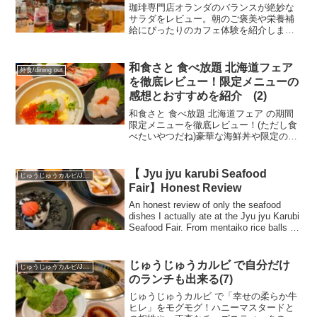
珈琲専門店オランダのバランスが絶妙な
サラダをレビュー。朝のご褒美や栄養補
給にぴったりのカフェ体験を紹介しま
す。/Reviewing Coffee Specialty Shop
Holland’s perfect balance.good taste
和食さと 食べ放題 北海道フェア
外食/dining out
を徹底レビュー！限定メニューの
感想とおすすめを紹介 (2)
和食さと 食べ放題 北海道フェア の期間
限定メニューを徹底レビュー！(ただし食
べたいやつだね)豪華な海鮮丼や限定の
鍋、実際に食べてみた正直な味の感想か
ら、フォトブロガー視点でおすすめのコ
スパ情報まで、ブログでリアルに紹介し
【 Jyu jyu karubi Seafood
じゅうじゅうカルビ/Juju karubi BBQ Restaurant
ます！
Fair】Honest Review
An honest review of only the seafood
dishes I actually ate at the Jyu jyu Karubi
Seafood Fair. From mentaiko rice balls to
tuna dishes and more.
じゅうじゅうカルビ で自分だけ
じゅうじゅうカルビ/Juju karubi BBQ Restaurant
のランチも出来る(7)
じゅうじゅうカルビ で「幸せの柔らか牛
ヒレ」をモグモグ！ハニーマスタードと