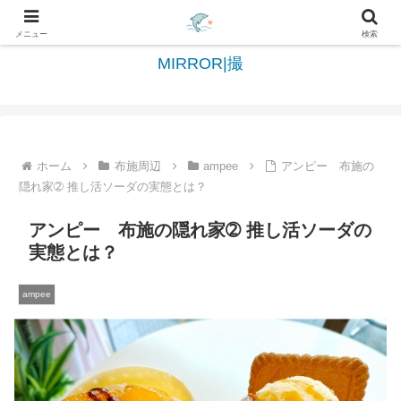
日々を綴る＆写真を切撮る世界へようこそ
メニュー
検索
MIRROR|撮
ホーム
布施周辺
ampee
アンピー 布施の
隠れ家➁ 推し活ソーダの実態とは？
アンピー 布施の隠れ家➁ 推し活ソーダの
実態とは？
ampee