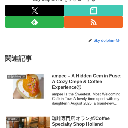
Sky dolphin-M-
関連記事
ampee – A Hidden Gem in Fuse:
外食/dining out
A Cozy Crepe & Coffee
Experience①
ampee Is the Sweetest, Most Welcoming
Café in TownA lovely time spent with my
daughterIn August 2025, a brand-new
crepe ...
珈琲専門店 オランダ/Coffee
布施周辺
Specialty Shop Holland