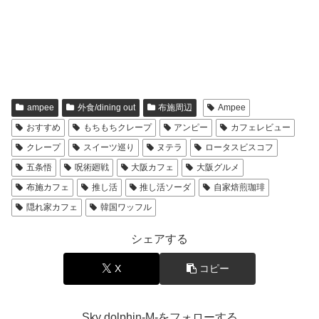
ampee
外食/dining out
布施周辺
Ampee
おすすめ
もちもちクレープ
アンピー
カフェレビュー
クレープ
スイーツ巡り
ヌテラ
ロータスビスコフ
五条悟
呪術廻戦
大阪カフェ
大阪グルメ
布施カフェ
推し活
推し活ソーダ
自家焙煎珈琲
隠れ家カフェ
韓国ワッフル
シェアする
X
コピー
Sky dolphin-M-をフォローする