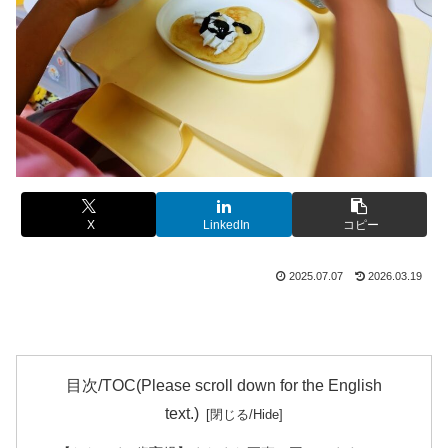
X
LinkedIn
コピー
2025.07.07
2026.03.19
目次/TOC(Please scroll down for the English
text.)