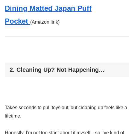
Dining Matted Japan Puff
Pocket
(Amazon link)
2. Cleaning Up? Not Happening…
Takes seconds to pull toys out, but cleaning up feels like a
lifetime.
Honestly, I’m not too strict about it myself—so I’ve kind of