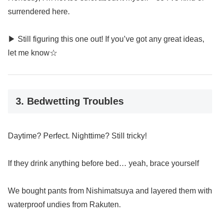
surrendered here.
▶ Still figuring this one out! If you’ve got any great ideas,
let me know☆
3. Bedwetting Troubles
Daytime? Perfect. Nighttime? Still tricky!
If they drink anything before bed… yeah, brace yourself
We bought pants from Nishimatsuya and layered them with
waterproof undies from Rakuten.