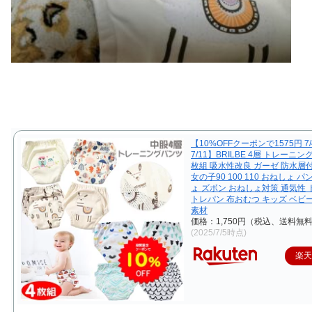
【10%OFFクーポンで1575円 7/
7/11】BRILBE 4層 トレーニン
枚組 吸水性改良 ガーゼ 防水層
女の子90 100 110 おねしょ 
ょ ズボン おねしょ対策 通気性
トレパン 布おむつ キッズ ベビ
素材
価格：1,750円（税込、送料無料
(2025/7/5時点)
楽