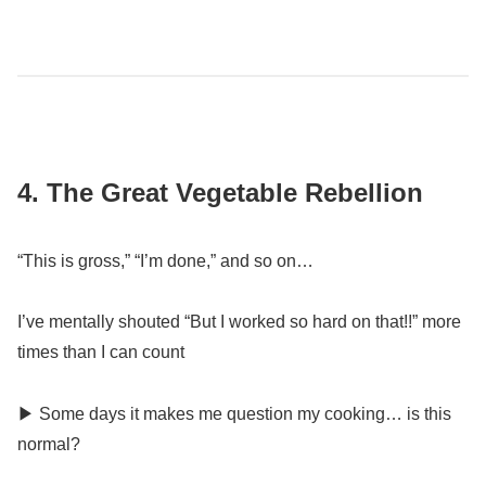
4. The Great Vegetable Rebellion
“This is gross,” “I’m done,” and so on…
I’ve mentally shouted “But I worked so hard on that!!” more
times than I can count
▶ Some days it makes me question my cooking… is this
normal?