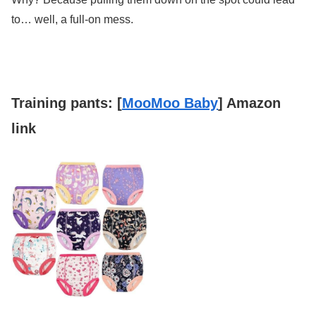
to… well, a full-on mess.
Training pants: [
MooMoo Baby
] Amazon
link