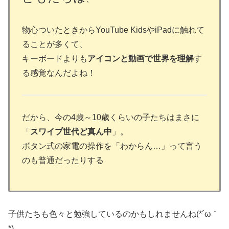
物心ついたときからYouTube KidsやiPadに触れて
ることが多くて、
キーボードよりも
アイコンと動画で世界を理解
す
る感覚なんだよね！
だから、今の4歳～10歳くらいの子たちはまさに
「
スワイプ世代ど真ん中
」。
ボタン式の家電の操作を「わからん…」って言う
のも普通だったりする
子供たちも色々と勉強しているのかもしれませんね(*´ω｀
*)