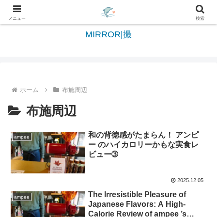
日々を綴る＆写真を切撮る世界へようこそ
メニュー
検索
MIRROR|撮
ホーム
布施周辺
布施周辺
和の背徳感がたまらん！ アンピ
ampee
ー のハイカロリーかもな実食レ
ビュー➂
2025.12.05
The Irresistible Pleasure of
ampee
Japanese Flavors: A High-
Calorie Review of ampee ’s