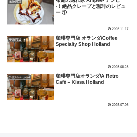
布施の隠れ家 Ampee- アンピー
布施周辺
-！絶品クレープと珈琲のレビュ
ー ①
2025.11.17
珈琲専門店 オランダ/Coffee
布施周辺
Specialty Shop Holland
2025.08.23
珈琲専門店オランダ/A Retro
外食/dining out
Café – Kissa Holland
2025.07.08