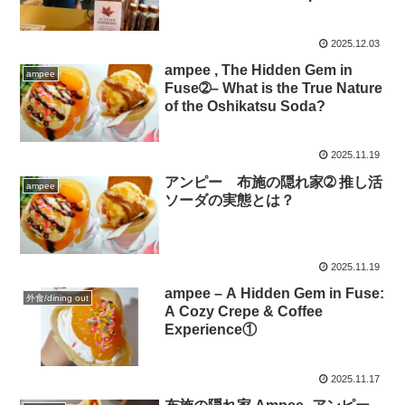
Crepes➂
2025.12.03
ampee , The Hidden Gem in
ampee
Fuse➁– What is the True Nature
of the Oshikatsu Soda?
2025.11.19
アンピー 布施の隠れ家➁ 推し活
ampee
ソーダの実態とは？
2025.11.19
ampee – A Hidden Gem in Fuse:
外食/dining out
A Cozy Crepe & Coffee
Experience①
2025.11.17