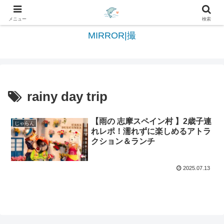
日々を綴る＆写真を切撮る世界へようこそ
メニュー
検索
MIRROR|撮
rainy day trip
【雨の 志摩スペイン村 】2歳子連
じゃらん
れレポ！濡れずに楽しめるアトラ
クション＆ランチ
2025.07.13