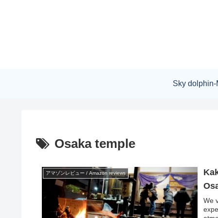
Sky dolphin-
Osaka temple
Kak
アマゾンレビュー / Amazon reviews
Os
We v
expe
atmo