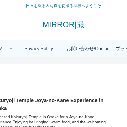
日々を綴る＆写真を切撮る世界へようこそ
MIRROR|撮
M-
Privacy Policy
お問い合わせ/Contact
プラ
uryoji Temple Joya-no-Kane Experience in
aka
isited Kakuryoji Temple in Osaka for a Joya-no-Kane
rience.Enjoying bell ringing, warm food, and the welcoming
sphere of a cat-friendly temple.