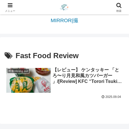
日々を綴る＆写真を切撮る世界へようこそ
メニュー
検索
MIRROR|撮
Fast Food Review
【レビュー】 ケンタッキー 「と
外食/dining out
ろ〜り月見和風カツバーガー
」/[Review] KFC “Torori Tsukimi
Wafu Katsu Burger
2025.09.04