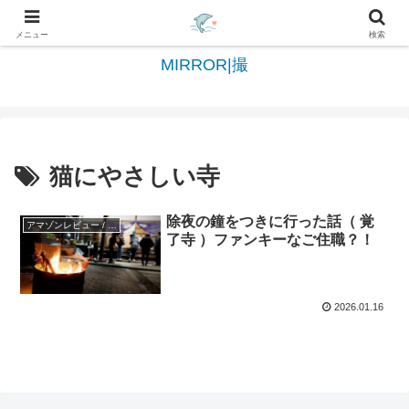
日々を綴る＆写真を切撮る世界へようこそ
メニュー
検索
MIRROR|撮
猫にやさしい寺
除夜の鐘をつきに行った話（ 覚
アマゾンレビュー / Amazon reviews
了寺 ）ファンキーなご住職？！
2026.01.16