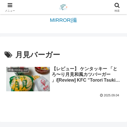
日々を綴る＆写真を切撮る世界へようこそ
メニュー
検索
MIRROR|撮
月見バーガー
【レビュー】 ケンタッキー 「と
外食/dining out
ろ〜り月見和風カツバーガー
」/[Review] KFC “Torori Tsukimi
Wafu Katsu Burger
2025.09.04