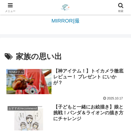
日々を綴る＆写真を切撮る世界へようこそ
メニュー
検索
MIRROR|撮
家族の思い出
【神アイテム！】トイカメラ徹底
TEMU/テム
レビュー！ プレゼント にいか
が？
2025.10.17
【子どもと一緒にお絵描き】娘と
おすすめ/recommend
挑戦！パンダ＆ライオンの描き方
にチャレンジ