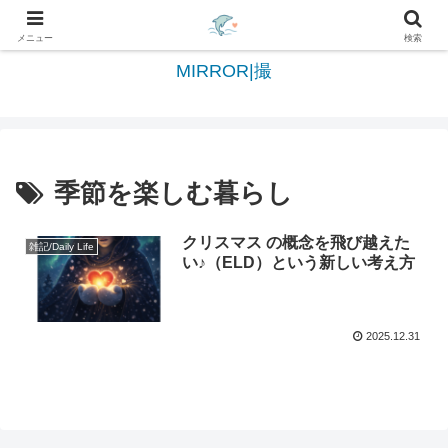
日々を綴る＆写真を切撮る世界へようこそ
メニュー
検索
MIRROR|撮
季節を楽しむ暮らし
クリスマス の概念を飛び越えた
雑記/Daily Life
い♪（ELD）という新しい考え方
2025.12.31