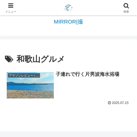
日々を綴る＆写真を切撮る世界へようこそ
メニュー
検索
MIRROR|撮
和歌山グルメ
子連れで行く片男波海水浴場
アマゾンレビュー / Amazon reviews
2025.07.23