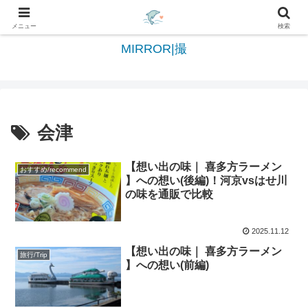
日々を綴る＆写真を切撮る世界へようこそ
メニュー
検索
MIRROR|撮
会津
【想い出の味｜ 喜多方ラーメン
おすすめ/recommend
】への想い(後編)！河京vsはせ川
の味を通販で比較
2025.11.12
【想い出の味｜ 喜多方ラーメン
旅行/Trip
】への想い(前編)