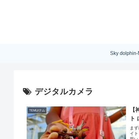
Sky dolphin-
デジタルカメラ
【
TEMU/テム
ト
まず
イト
思い