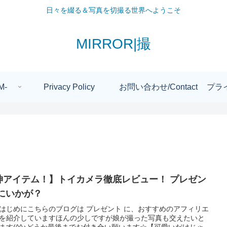
日々を綴る＆写真を切撮る世界へようこそ
MIRROR|撮
M-
Privacy Policy
お問い合わせ/Contact
プラ
神アイテム！】トイカメラ徹底レビュー！ プレゼン
 にいかが？
はじめにこちらのブログは プレゼント に、おすすめのアフィリエ
を紹介していますほんの少しですが娘が撮った写真も交えたいと
ます(^^♪どうか最後までお付き合い願います☆【可愛いだけじゃ