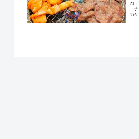
肉・
ィナ
のが