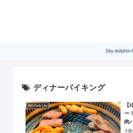
Sky dolphin-
ディナーバイキング
【ゆ
雑記/Daily Life
ー
肉
大阪