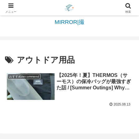
日々を綴る＆写真を切撮る世界へようこそ
メニュー
検索
MIRROR|撮
アウトドア用品
【2025年！夏】THERMOS（サ
おすすめ/recommend
ーモス）の保冷バッグが最強すぎ
た話 / [Summer Outings] Why
the THERMOS Insulated Bag Is
an Absolute Game-
2025.08.13
Changer/[Summer Outings]
Why the THERMOS Insulated
Bag Is an Absolute Game-
Changer